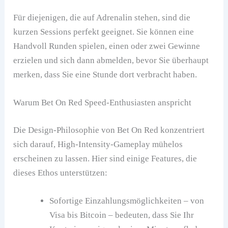
Für diejenigen, die auf Adrenalin stehen, sind die
kurzen Sessions perfekt geeignet. Sie können eine
Handvoll Runden spielen, einen oder zwei Gewinne
erzielen und sich dann abmelden, bevor Sie überhaupt
merken, dass Sie eine Stunde dort verbracht haben.
Warum Bet On Red Speed-Enthusiasten anspricht
Die Design-Philosophie von Bet On Red konzentriert
sich darauf, High‑Intensity-Gameplay mühelos
erscheinen zu lassen. Hier sind einige Features, die
dieses Ethos unterstützen:
Sofortige Einzahlungsmöglichkeiten – von
Visa bis Bitcoin – bedeuten, dass Sie Ihr