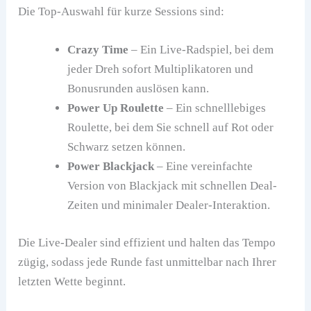
Die Top-Auswahl für kurze Sessions sind:
Crazy Time
– Ein Live-Radspiel, bei dem
jeder Dreh sofort Multiplikatoren und
Bonusrunden auslösen kann.
Power Up Roulette
– Ein schnelllebiges
Roulette, bei dem Sie schnell auf Rot oder
Schwarz setzen können.
Power Blackjack
– Eine vereinfachte
Version von Blackjack mit schnellen Deal-
Zeiten und minimaler Dealer-Interaktion.
Die Live-Dealer sind effizient und halten das Tempo
zügig, sodass jede Runde fast unmittelbar nach Ihrer
letzten Wette beginnt.