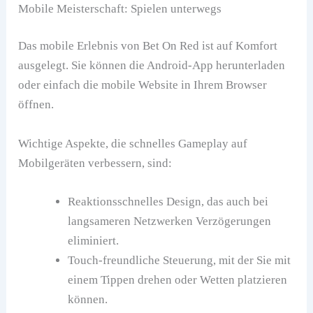
Mobile Meisterschaft: Spielen unterwegs
Das mobile Erlebnis von Bet On Red ist auf Komfort
ausgelegt. Sie können die Android-App herunterladen
oder einfach die mobile Website in Ihrem Browser
öffnen.
Wichtige Aspekte, die schnelles Gameplay auf
Mobilgeräten verbessern, sind:
Reaktionsschnelles Design, das auch bei
langsameren Netzwerken Verzögerungen
eliminiert.
Touch‑freundliche Steuerung, mit der Sie mit
einem Tippen drehen oder Wetten platzieren
können.