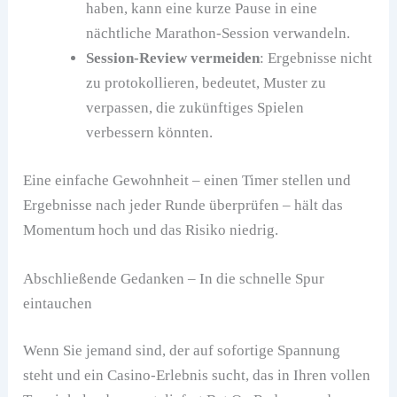
haben, kann eine kurze Pause in eine
nächtliche Marathon-Session verwandeln.
Session-Review vermeiden
: Ergebnisse nicht
zu protokollieren, bedeutet, Muster zu
verpassen, die zukünftiges Spielen
verbessern könnten.
Eine einfache Gewohnheit – einen Timer stellen und
Ergebnisse nach jeder Runde überprüfen – hält das
Momentum hoch und das Risiko niedrig.
Abschließende Gedanken – In die schnelle Spur
eintauchen
Wenn Sie jemand sind, der auf sofortige Spannung
steht und ein Casino-Erlebnis sucht, das in Ihren vollen