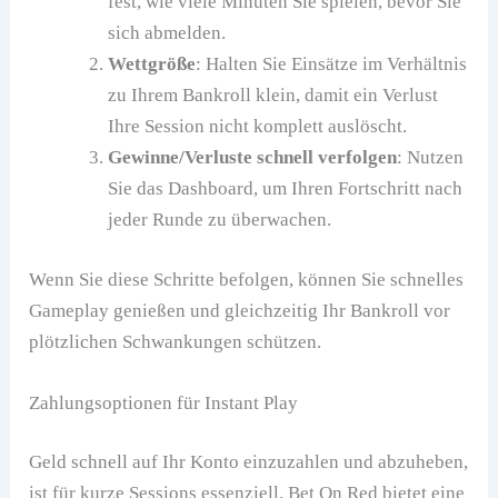
fest, wie viele Minuten Sie spielen, bevor Sie
sich abmelden.
Wettgröße
: Halten Sie Einsätze im Verhältnis
zu Ihrem Bankroll klein, damit ein Verlust
Ihre Session nicht komplett auslöscht.
Gewinne/Verluste schnell verfolgen
: Nutzen
Sie das Dashboard, um Ihren Fortschritt nach
jeder Runde zu überwachen.
Wenn Sie diese Schritte befolgen, können Sie schnelles
Gameplay genießen und gleichzeitig Ihr Bankroll vor
plötzlichen Schwankungen schützen.
Zahlungsoptionen für Instant Play
Geld schnell auf Ihr Konto einzuzahlen und abzuheben,
ist für kurze Sessions essenziell. Bet On Red bietet eine