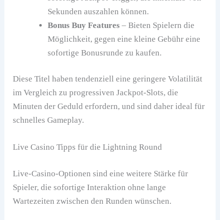
Sekunden auszahlen können.
Bonus Buy Features
– Bieten Spielern die
Möglichkeit, gegen eine kleine Gebühr eine
sofortige Bonusrunde zu kaufen.
Diese Titel haben tendenziell eine geringere Volatilität
im Vergleich zu progressiven Jackpot-Slots, die
Minuten der Geduld erfordern, und sind daher ideal für
schnelles Gameplay.
Live Casino Tipps für die Lightning Round
Live-Casino-Optionen sind eine weitere Stärke für
Spieler, die sofortige Interaktion ohne lange
Wartezeiten zwischen den Runden wünschen.