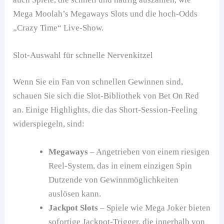
Mega Moolah’s Megaways Slots und die hoch‑Odds
„Crazy Time“ Live-Show.
Slot-Auswahl für schnelle Nervenkitzel
Wenn Sie ein Fan von schnellen Gewinnen sind,
schauen Sie sich die Slot-Bibliothek von Bet On Red
an. Einige Highlights, die das Short-Session-Feeling
widerspiegeln, sind:
Megaways
– Angetrieben von einem riesigen
Reel-System, das in einem einzigen Spin
Dutzende von Gewinnmöglichkeiten
auslösen kann.
Jackpot Slots
– Spiele wie Mega Joker bieten
sofortige Jackpot-Trigger, die innerhalb von